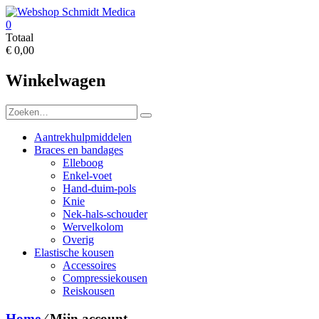
Ga
naar
0
de
Webshop
Totaal
inhoud
€ 0,00
Schmidt
Medica
Winkelwagen
Aantrekhulpmiddelen
Braces en bandages
Elleboog
Enkel-voet
Hand-duim-pols
Knie
Nek-hals-schouder
Wervelkolom
Overig
Elastische kousen
Accessoires
Compressiekousen
Reiskousen
Home
⁄
Mijn account