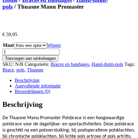
pols
/ Thuasne Manu Promaster
€
59,95
Maat
Wissen
Thuasne
Manu
Toevoegen aan winkelwagen
Promaster
SKU:
N/B
Categorieën:
Braces en bandages
,
Hand-duim-pols
Tags:
aantal
Brace
,
pols
,
Thuasne
Beschrijving
Aanvullende informatie
Beoordelingen (0)
Beschrijving
De Thuasne Manu Promaster Polsbrace is een hoogwaardige
polsbrace voor de dagelijkse- en sportactiviteiten. Deze polsbrace
is geschikt na een polsverstuiking, bij postoperatieve polsklachten,
bij chronische polsklachten, bij lichte pols artrose of pols artritis.