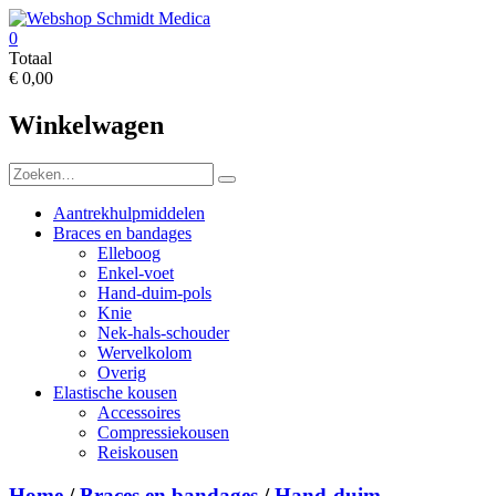
Ga
naar
0
de
Webshop
Totaal
inhoud
€ 0,00
Schmidt
Medica
Winkelwagen
Aantrekhulpmiddelen
Braces en bandages
Elleboog
Enkel-voet
Hand-duim-pols
Knie
Nek-hals-schouder
Wervelkolom
Overig
Elastische kousen
Accessoires
Compressiekousen
Reiskousen
Home
/
Braces en bandages
/
Hand-duim-